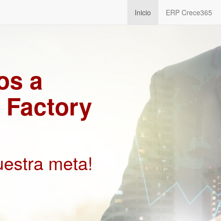
Inicio
ERP Crece365
os a
 Factory
uestra meta!