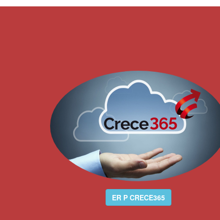
ER
P CRECE365